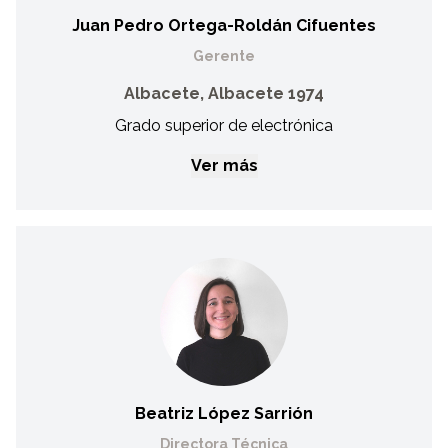
Juan Pedro Ortega-Roldán Cifuentes
Gerente
Albacete, Albacete 1974
Grado superior de electrónica
Ver más
Juan Pedro Ortega-Roldán Cifuentes
Gerente
24 años de experiencia en empresas de nuevas tecnologías,
como director de equipos de trabajo en España y
Latinoamérica. Miembro de la junta directiva de Asprona
(2008-2012). Miembro de la junta directiva y tesorero de
FECAM (2012-2016). Miembro de la comisión Delegada de
Feddi (2014-2016).
Beatriz López Sarrión
Directora Técnica