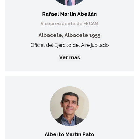
Educación Física del Ejército.
Rafael Martín Abellán
Vicepresidente de FECAM
Albacete, Albacete 1955
Oficial del Ejercito del Aire jubilado
Ver más
Rafael Martín Abellán
Vicepresidente de FECAM
Oficial del Ejercito del Aire en la Reserva. Ha sido Tesorero
Provincial y Delegado Comarcal de ASPRONA del año 2006
al 2013. También ha sido Presidente de los Clubes
Deportivos de ASPRONA del año 2008 al 2014. Ha formado
parte de la Comisión Delegada de FEDDI del año 2012 al
2014. En FECAM, se incorporó en el año 2015 como vocal
Alberto Martín Pato
de la Federación.