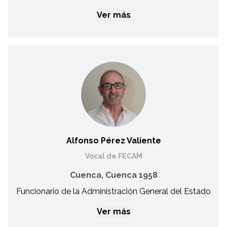
Ver más
Silvia Lara Perea
Vocal de FECAM
Trabaja en la Universidad de Castilla-La Mancha como
ordenanza desde el año 2006. Es nadadora del Club
Natación Cuenca desde el año 1997 y deportista de Fecam
desde 1999. Además de formar parte de la selección de
Fecam, ha participado en competiciones nacionales e
internacionales. Ha sido campeona de España en más de 30
Alfonso Pérez Valiente
ocasiones y ha obtenido varias medallas en campeonatos
internacionales.
Vocal de FECAM
Cuenca, Cuenca 1958
Funcionario de la Administración General del Estado
Ver más