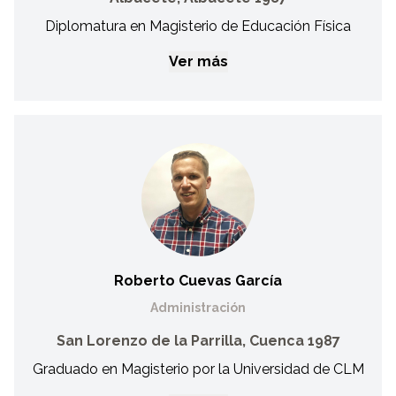
Diplomatura en Magisterio de Educación Física
Ver más
Yolanda Calero Martínez
Adjunta a Dirección Técnica
Desde 2009 hasta 2022 entrenadora de fútbol en el Club
Deportivo San Ginés (Asprona). Entrenadora de la Fundación
Albacete Genuine durante 4 temporadas. Seleccionadora de
fútbol sala de la selección regional de Fecam Desde 2022,
desempeña el cargo de técnico deportivo adjunto a la
dirección técnica de Fecam
Roberto Cuevas García
Administración
San Lorenzo de la Parrilla, Cuenca 1987
Graduado en Magisterio por la Universidad de CLM