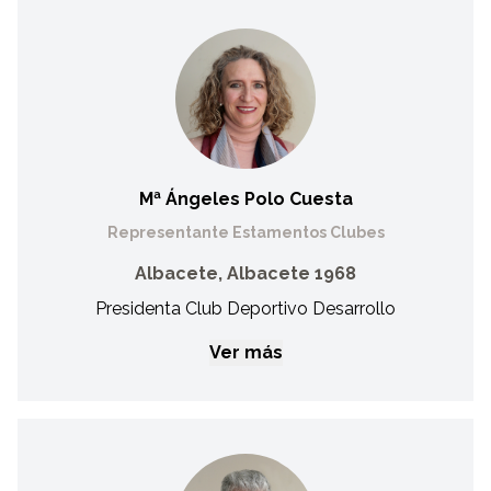
Daniel Bonillo Guillén
Vocal de FECAM
Miembro del equipo de Organización de FECAM desde
2011. Técnico de apoyo de la selección femenina de
baloncesto de Castilla La Mancha en 2019. Técnico de
apoyo de la selección masculina de fútbol sala de Castilla
La Mancha en 2021. Hermano de José David Bonillo,
deportista de FECAM con Síndrome de Down.
Mª Ángeles Polo Cuesta
Representante Estamentos Clubes
Albacete, Albacete 1968
Presidenta Club Deportivo Desarrollo
Ver más
Mª Ángeles Polo Cuesta
Representante Estamentos Clubes