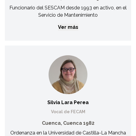
Funcionario del SESCAM desde 1993 en activo, en el
Servicio de Mantenimiento
Ver más
Justo Sierra Roma
Vocal FECAM
Funcionario del SESCAM desde 1993 en activo, en el
Servicio de Mantenimiento. Socio fundador del Club
Paralímpico Ciudad de Puertollano, en Septiembre de 2011.
Presidente del Club Paralímpico Puertollano. Vinculado al
Club Balonmano Puertollano desde 1975, formando parte
de él como jugador, entrenador y directivo, hasta 2010.
Silvia Lara Perea
Vocal de FECAM
Cuenca, Cuenca 1982
Ordenanza en la Universidad de Castilla-La Mancha