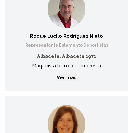
Presidenta Club Deportivo Desarrollo. Diplomada en
Fisioterapia por la Universidad de Valencia en 1989. Máster
en Terapia Manual por la Universidad de Alcalá de Henares.
Fisioterapeuta de A. Primaria del SESCAM. Vicetesorera de la
A. Desarrollo desde 2007 e impulsora del deporte en esta
asociación hasta la creación del CLUB DESARROLLO
Roque Lucilo Rodríguez Nieto
autismo Albacete en el año 2015 con la intención de
pertenecer al deporte federado y llevar a nuestros
Representante Estamento Deportistas
deportistas a las competiciones organizadas por FECAM.
Albacete, Albacete 1971
Maquinista técnico de imprenta
Ver más
Roque Lucilo Rodríguez Nieto
Representante Estamento Deportistas
Es maquinista técnico de imprenta en la Fundación Asla
(dependiente de la asociación Asprona) desde el año 1991.
En Fecam, es deportista desde hace más de 10 años y