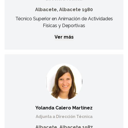
Albacete, Albacete 1980
Técnico Superior en Animación de Actividades
Físicas y Deportivas
Ver más
Beatriz López Sarrión
Directora Técnica
Desde 2005 a 2007 fue Coordinadora de Deportes de la
Asociación Asprona en Albacete. En FECAM, comenzó a
trabajar como Coordinadora de Escuelas Deportivas en el
año 2008. Desde 2009 desempeña el cargo de Directora
Técnica.
Yolanda Calero Martínez
Adjunta a Dirección Técnica
Albacete, Albacete 1987