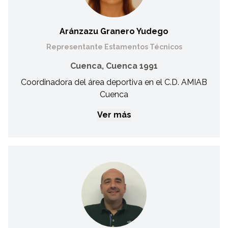
miembro de la selección de Fecam desde el año 2011,
siendo campeón de España en Lanzamiento de Disco en el
año 2014.
Aránzazu Granero Yudego
Representante Estamentos Técnicos
Cuenca, Cuenca 1991
Coordinadora del área deportiva en el C.D. AMIAB
Cuenca
Ver más
Aránzazu Granero Yudego
Representante Estamentos Técnicos
Técnico en Conducción de Actividades Físico-deportivas en
el Medio Natural (TCAF) Técnico superior en Animación de
Actividades físicas y deportivas (TAFAD). Dietética y nutrición
deportiva. Trastornos del autismo infantil. Curso de
discapacidad intelectual Special Olympics.