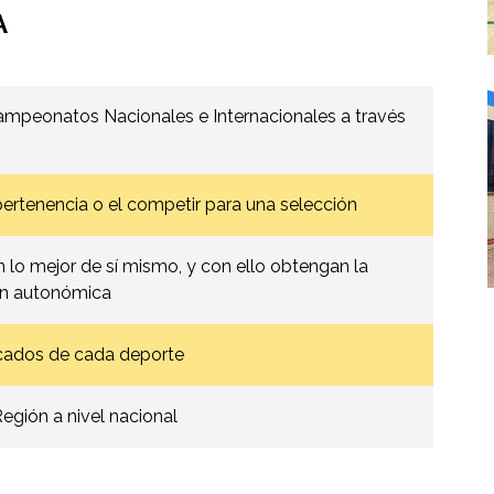
A
campeonatos Nacionales e Internacionales a través
ertenencia o el competir para una selección
 lo mejor de sí mismo, y con ello obtengan la
ón autonómica
acados de cada deporte
Región a nivel nacional