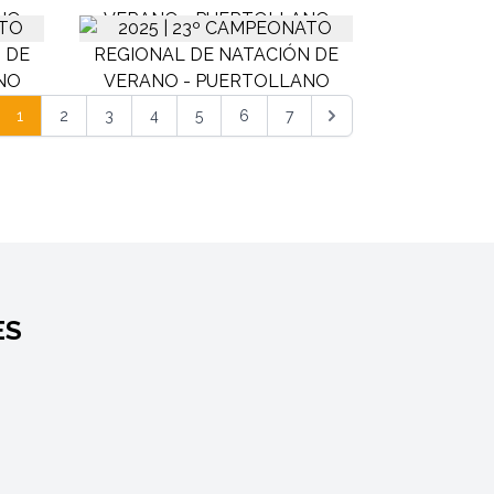
1
2
3
4
5
6
7
ES