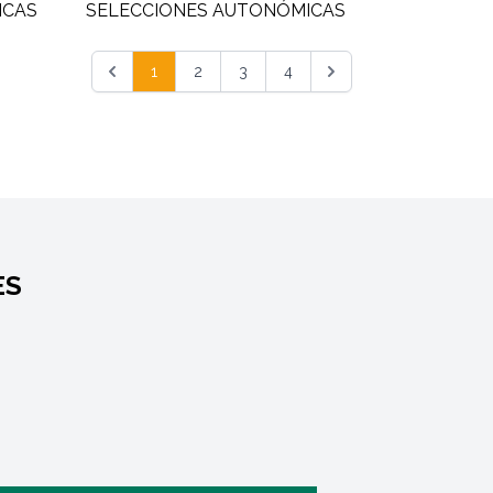
1
2
3
4
ES