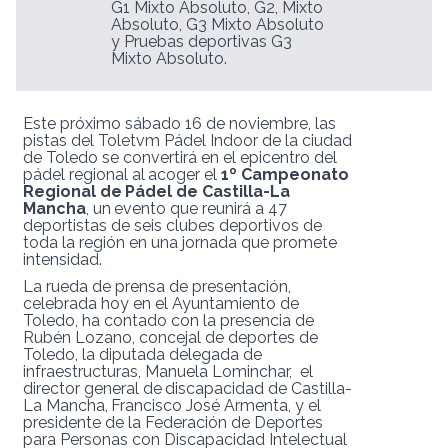
G1 Mixto Absoluto, G2, Mixto
Absoluto, G3 Mixto Absoluto
y Pruebas deportivas G3
Mixto Absoluto.
Este próximo sábado 16 de noviembre, las
pistas del Toletvm Pádel Indoor de la ciudad
de Toledo se convertirá en el epicentro del
pádel regional
al
acoger
el
1º
Campeonato
Regional
de
Pádel
de
Castilla-La
Mancha
,
un
evento que reunirá a 47
deportistas de seis clubes deportivos de
toda la región en una jornada que promete
intensidad.
La rueda de prensa de presentación,
celebrada hoy en el Ayuntamiento de
Toledo, ha contado con la presencia de
Rubén Lozano, concejal de deportes de
Toledo, la diputada delegada de
infraestructuras, Manuela Lominchar,
el
director general
de
discapacidad
de
Castilla-
La
Mancha,
Francisco
José
Armenta,
y
el
presidente
de la Federación de Deportes
para Personas con Discapacidad Intelectual