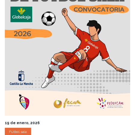
19 de enero, 2026
Fútbol sala