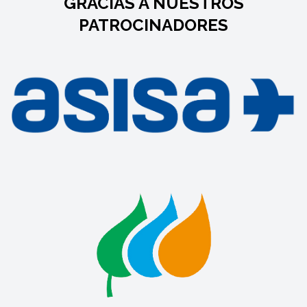
GRACIAS A NUESTROS
PATROCINADORES