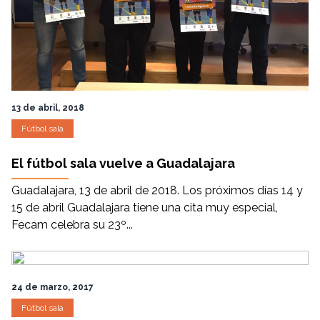
13 de abril, 2018
Fútbol sala
El fútbol sala vuelve a Guadalajara
Guadalajara, 13 de abril de 2018. Los próximos días 14 y
15 de abril Guadalajara tiene una cita muy especial,
Fecam celebra su 23º...
24 de marzo, 2017
Fútbol sala