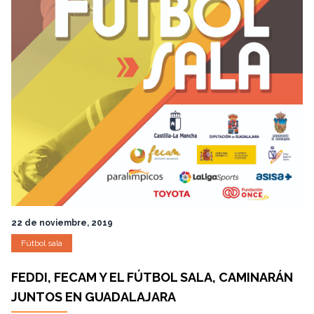
22 de noviembre, 2019
Fútbol sala
FEDDI, FECAM Y EL FÚTBOL SALA, CAMINARÁN
JUNTOS EN GUADALAJARA