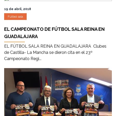
19 de abril, 2018
Fútbol sala
EL CAMPEONATO DE FÚTBOL SALA REINA EN
GUADALAJARA
EL FÚTBOL SALA REINA EN GUADALAJARA Clubes
de Castilla- La Mancha se dieron cita en el 23º
Campeonato Regi...