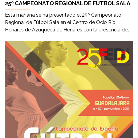
25º CAMPEONATO REGIONAL DE FÚTBOL SALA
Esta mañana se ha presentado el 25º Campeonato
Regional de Fútbol Sala en el Centro de Ocio Río
Henares de Azuqueca de Henares con la presencia del...