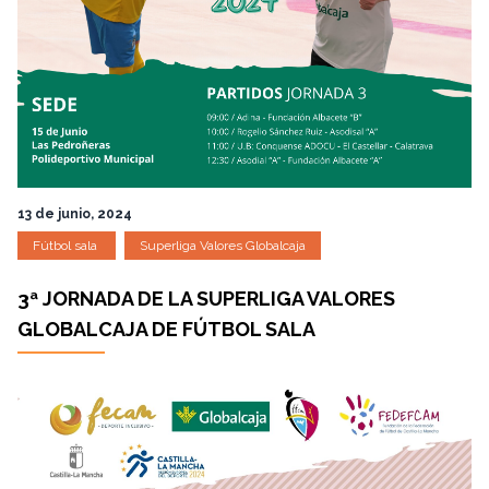
13 de junio, 2024
Fútbol sala
Superliga Valores Globalcaja
3ª JORNADA DE LA SUPERLIGA VALORES
GLOBALCAJA DE FÚTBOL SALA