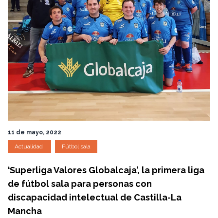
11 de mayo, 2022
Actualidad
Fútbol sala
‘Superliga Valores Globalcaja’, la primera liga
de fútbol sala para personas con
discapacidad intelectual de Castilla-La
Mancha