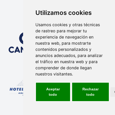
Utilizamos cookies
Usamos cookies y otras técnicas
de rastreo para mejorar tu
experiencia de navegación en
nuestra web, para mostrarte
contenidos personalizados y
anuncios adecuados, para analizar
el tráfico en nuestra web y para
comprender de donde llegan
nuestros visitantes.
Aceptar
Rechazar
todo
todo