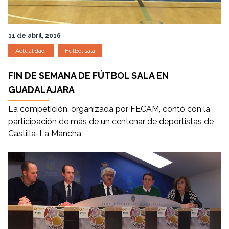
11 de abril, 2016
Actualidad
Fútbol sala
FIN DE SEMANA DE FÚTBOL SALA EN
GUADALAJARA
La competición, organizada por FECAM, contó con la
participación de más de un centenar de deportistas de
Castilla-La Mancha