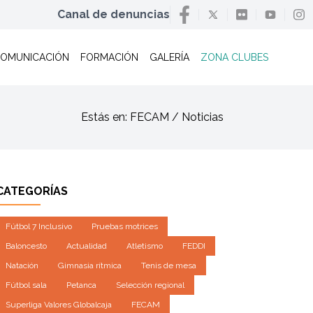
Canal de denuncias
OMUNICACIÓN
FORMACIÓN
GALERÍA
ZONA CLUBES
Estás en: FECAM / Noticias
CATEGORÍAS
Fútbol 7 Inclusivo
Pruebas motrices
Baloncesto
Actualidad
Atletismo
FEDDI
Natación
Gimnasia rítmica
Tenis de mesa
Fútbol sala
Petanca
Selección regional
Superliga Valores Globalcaja
FECAM