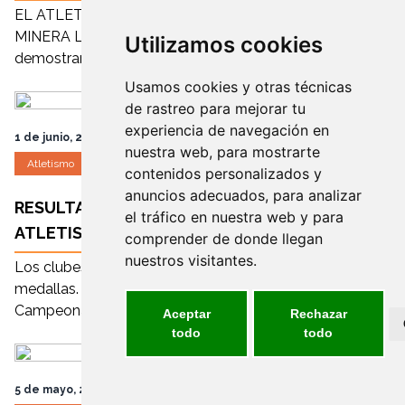
EL ATLETISMO DE FECAM LLEGA A LA CIUDAD
MINERA Los atletas castellanomanchegos
Utilizamos cookies
demostrarán que todo esfuerzo tie...
Usamos cookies y otras técnicas
de rastreo para mejorar tu
experiencia de navegación en
1 de junio, 2017
nuestra web, para mostrarte
Atletismo
FEDDI
contenidos personalizados y
anuncios adecuados, para analizar
RESULTADOS CAMPEONATO DE ESPAÑA DE
el tráfico en nuestra web y para
ATLETISMO
comprender de donde llegan
nuestros visitantes.
Los clubes de FECAM regresan de Huelva con 39
medallas. Del 24 al 28 de mayo se organizó el
Campeonato de Esp...
Aceptar
Rechazar
todo
todo
5 de mayo, 2017