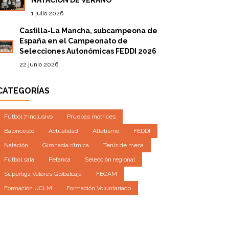
1 julio 2026
Castilla-La Mancha, subcampeona de
España en el Campeonato de
Selecciones Autonómicas FEDDI 2026
22 junio 2026
CATEGORÍAS
Fútbol 7 Inclusivo
Pruebas motrices
Baloncesto
Actualidad
Atletismo
FEDDI
Natación
Gimnasia rítmica
Tenis de mesa
Fútbol sala
Petanca
Selección regional
Superliga Valores Globalcaja
FECAM
Formación UCLM
Formación Voluntariado