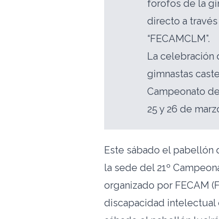
forofos de la gi
directo a travé
“FECAMCLM”.
La celebración 
gimnastas cast
Campeonato de E
25 y 26 de marz
Este sábado el pabellón 
la sede del 21º Campeona
organizado por FECAM (F
discapacidad intelectual 