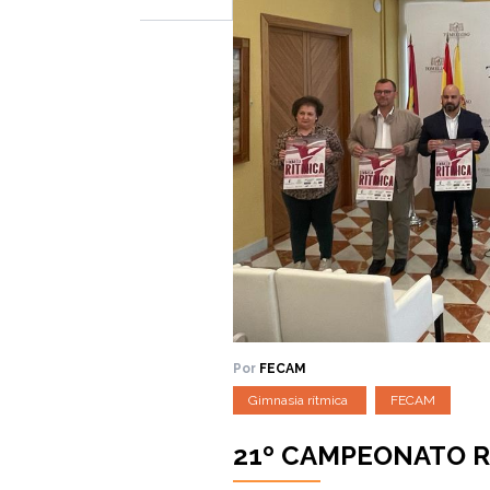
Por
FECAM
Gimnasia rítmica
FECAM
21º CAMPEONATO R