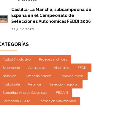
Castilla-La Mancha, subcampeona de
España en el Campeonato de
Selecciones Autonómicas FEDDI 2026
22 junio 2026
CATEGORÍAS
Fútbol 7 Inclusivo
Pruebas motrices
Baloncesto
Actualidad
Atletismo
FEDDI
Natación
Gimnasia rítmica
Tenis de mesa
Fútbol sala
Petanca
Selección regional
Superliga Valores Globalcaja
FECAM
Formación UCLM
Formación Voluntariado