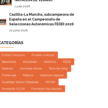
1 julio 2026
Castilla-La Mancha, subcampeona de
España en el Campeonato de
Selecciones Autonómicas FEDDI 2026
22 junio 2026
CATEGORÍAS
Fútbol 7 Inclusivo
Pruebas motrices
Baloncesto
Actualidad
Atletismo
FEDDI
Natación
Gimnasia rítmica
Tenis de mesa
Fútbol sala
Petanca
Selección regional
Superliga Valores Globalcaja
FECAM
Formación UCLM
Formación Voluntariado