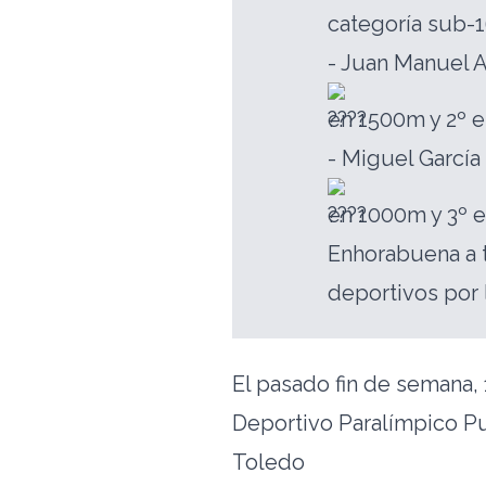
categoría sub-
- Juan Manuel 
en 1500m y 2º 
- Miguel García 
en 1000m y 3º e
Enhorabuena a t
deportivos por 
El pasado fin de semana,
Deportivo Paralímpico Pu
Toledo