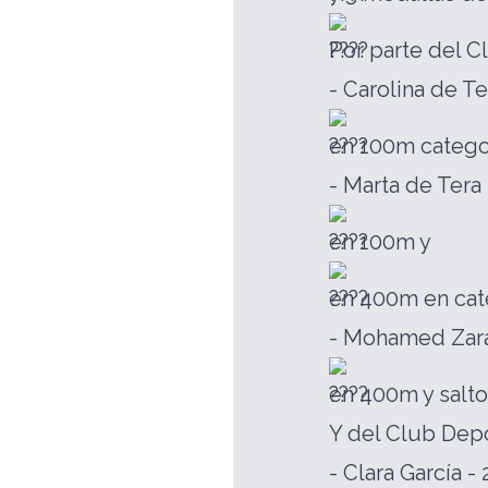
Por parte del C
- Carolina de Te
en 100m catego
- Marta de Tera 
en 100m y
en 400m en cat
- Mohamed Zara
en 400m y salto
Y del Club Depo
- Clara García -