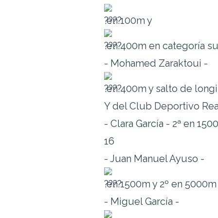
en 100m y
en 400m en categoría s
- Mohamed Zaraktoui -
en 400m y salto de longi
Y del Club Deportivo Rea
- Clara García - 2ª en 15
16
- Juan Manuel Ayuso -
en 1500m y 2º en 5000m 
- Miguel García -