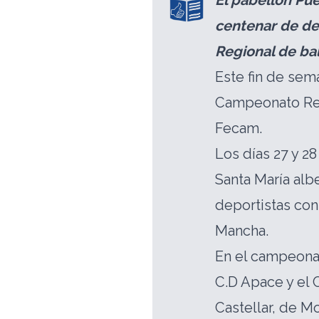
El pabellón Pu
centenar de de
Regional de b
Este fin de sem
Campeonato Reg
Fecam.
Los días 27 y 2
Santa María alb
deportistas con
Mancha.
En el campeonat
C.D Apace y el 
Castellar, de M