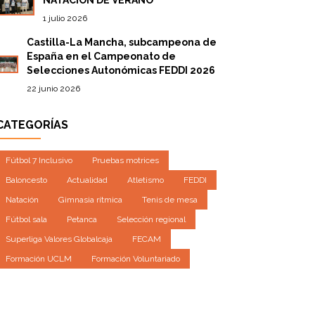
1 julio 2026
Castilla-La Mancha, subcampeona de
España en el Campeonato de
Selecciones Autonómicas FEDDI 2026
22 junio 2026
CATEGORÍAS
Fútbol 7 Inclusivo
Pruebas motrices
Baloncesto
Actualidad
Atletismo
FEDDI
Natación
Gimnasia rítmica
Tenis de mesa
Fútbol sala
Petanca
Selección regional
Superliga Valores Globalcaja
FECAM
Formación UCLM
Formación Voluntariado