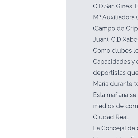
C.D San Ginés. D
Mª Auxiliadora 
(Campo de Cript
Juan), C.D Xab
Como clubes loc
Capacidades y e
deportistas que
María durante t
Esta mañana se
medios de comu
Ciudad Real.
La Concejal de