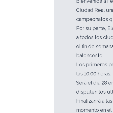
bienvenida a Fe
Ciudad Real una
campeonatos qu
Por su parte, E
a todos los ciu
el fin de seman
baloncesto.
Los primeros pa
las 10.00 horas.
Será el día 28 
disputen los úl
Finalizanrá a la
momento en el 