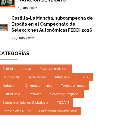
1 julio 2026
Castilla-La Mancha, subcampeona de
España en el Campeonato de
Selecciones Autonómicas FEDDI 2026
22 junio 2026
CATEGORÍAS
Fútbol 7 Inclusivo
Pruebas motrices
Baloncesto
Actualidad
Atletismo
FEDDI
Natación
Gimnasia rítmica
Tenis de mesa
Fútbol sala
Petanca
Selección regional
Superliga Valores Globalcaja
FECAM
Formación UCLM
Formación Voluntariado