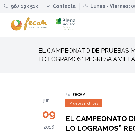
967 193 513
Contacta
Lunes - Viernes: 0
EL CAMPEONATO DE PRUEBAS M
LO LOGRAMOS” REGRESA A VIL
Por
FECAM
jun.
Pruebas motrices
09
EL CAMPEONATO D
LO LOGRAMOS” RE
2016