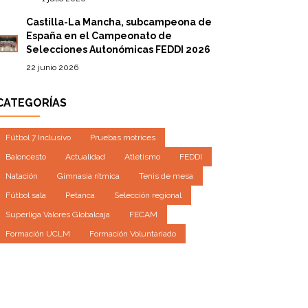
Castilla-La Mancha, subcampeona de
España en el Campeonato de
Selecciones Autonómicas FEDDI 2026
22 junio 2026
CATEGORÍAS
Fútbol 7 Inclusivo
Pruebas motrices
Baloncesto
Actualidad
Atletismo
FEDDI
Natación
Gimnasia rítmica
Tenis de mesa
Fútbol sala
Petanca
Selección regional
Superliga Valores Globalcaja
FECAM
Formación UCLM
Formación Voluntariado