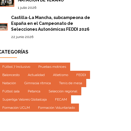
1 julio 2026
Castilla-La Mancha, subcampeona de
España en el Campeonato de
Selecciones Autonómicas FEDDI 2026
22 junio 2026
CATEGORÍAS
Fútbol 7 Inclusivo
Pruebas motrices
Baloncesto
Actualidad
Atletismo
FEDDI
Natación
Gimnasia rítmica
Tenis de mesa
Fútbol sala
Petanca
Selección regional
Superliga Valores Globalcaja
FECAM
Formación UCLM
Formación Voluntariado