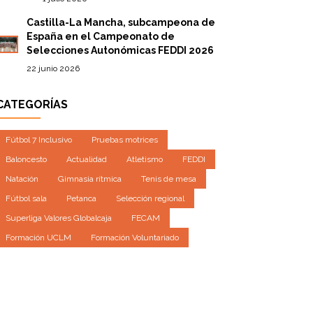
Castilla-La Mancha, subcampeona de
España en el Campeonato de
Selecciones Autonómicas FEDDI 2026
22 junio 2026
CATEGORÍAS
Fútbol 7 Inclusivo
Pruebas motrices
Baloncesto
Actualidad
Atletismo
FEDDI
Natación
Gimnasia rítmica
Tenis de mesa
Fútbol sala
Petanca
Selección regional
Superliga Valores Globalcaja
FECAM
Formación UCLM
Formación Voluntariado