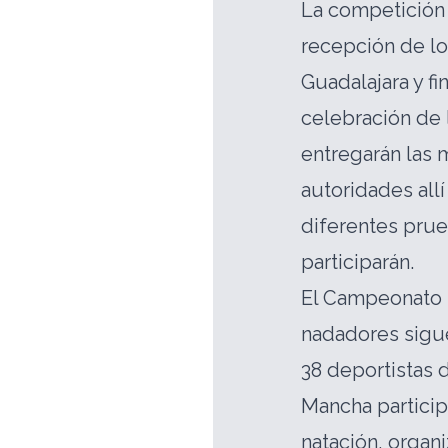
La competición 
recepción de lo
Guadalajara y fi
celebración de 
entregarán las m
autoridades all
diferentes prue
participarán.
El Campeonato 
nadadores sigue
38 deportistas 
Mancha partici
natación, organ