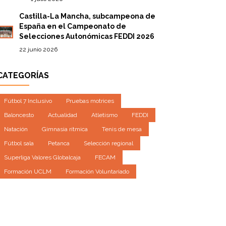
Castilla-La Mancha, subcampeona de
España en el Campeonato de
Selecciones Autonómicas FEDDI 2026
22 junio 2026
CATEGORÍAS
Fútbol 7 Inclusivo
Pruebas motrices
Baloncesto
Actualidad
Atletismo
FEDDI
Natación
Gimnasia rítmica
Tenis de mesa
Fútbol sala
Petanca
Selección regional
Superliga Valores Globalcaja
FECAM
Formación UCLM
Formación Voluntariado