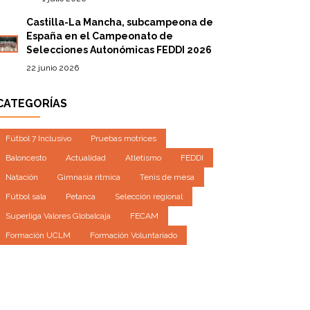
Castilla-La Mancha, subcampeona de
España en el Campeonato de
Selecciones Autonómicas FEDDI 2026
22 junio 2026
CATEGORÍAS
Fútbol 7 Inclusivo
Pruebas motrices
Baloncesto
Actualidad
Atletismo
FEDDI
Natación
Gimnasia rítmica
Tenis de mesa
Fútbol sala
Petanca
Selección regional
Superliga Valores Globalcaja
FECAM
Formación UCLM
Formación Voluntariado