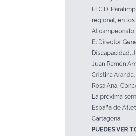
El C.D. Paralímp
regional, en lo
Al campeonato a
El Director Gen
Discapacidad, J
Juan Ramón Amo
Cristina Aranda
Rosa Ana, Conce
La próxima sem
España de Atle
Cartagena.
PUEDES VER T