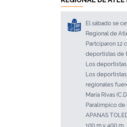
El sábado se c
Regional de At
Partciparon 12 
deportistas de 
Los deportistas
Los deportista
regionales fuer
María Rivas (C.D
Paralímpico de P
APANAS TOLEDO)
100 m y 400 m.