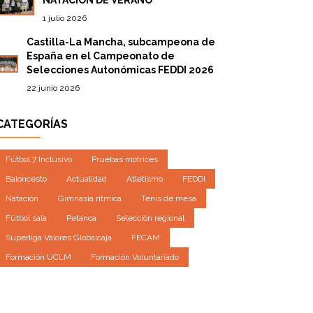
1 julio 2026
Castilla-La Mancha, subcampeona de
España en el Campeonato de
Selecciones Autonómicas FEDDI 2026
22 junio 2026
CATEGORÍAS
Fútbol 7 Inclusivo
Pruebas motrices
Baloncesto
Actualidad
Atletismo
FEDDI
Natación
Gimnasia rítmica
Tenis de mesa
Fútbol sala
Petanca
Selección regional
Superliga Valores Globalcaja
FECAM
Formación UCLM
Formación Voluntariado